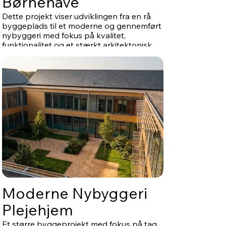
Børnehave
Dette projekt viser udviklingen fra en rå
byggeplads til et moderne og gennemført
nybyggeri med fokus på kvalitet,
funktionalitet og et stærkt arkitektonisk
udtryk. Med varme træfacader, store
glaspartier og lange, rolige bygningslinjer
er der skabt et byggeri, hvor materialer og
helhed arbejder naturligt sammen.
Moderne Nybyggeri
Plejehjem
Et større byggeprojekt med fokus på tag,