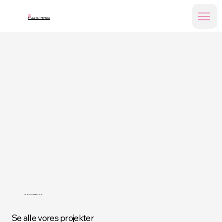
TB
BYG & ENTREPRISE
VORES ARBEJDE
Se alle vores projekter