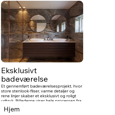
helhedsindtryk.
Eksklusivt
badeværelse
Et gennemført badeværelsesprojekt, hvor
store stenlook-fliser, varme detaljer og
rene linjer skaber et eksklusivt og roligt
udtryk. Billederne viser hele processen fra
montering og opbygning til det færdige
Hjem
resultat med høj finish og sans for detaljen.