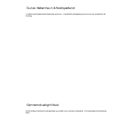
Gulve i København & Nordsjælland
Vi udfører gulvarbejde lokalt i både bolig og erhverv – med effektiv planlægning og en proces, der respekterer din
hverdag.
Gennemskueligt tilbud
Du får et tilbud med klare forudsætninger og overblik over, hvad der er inkluderet – fra forberedelse til afsluttende
finish.