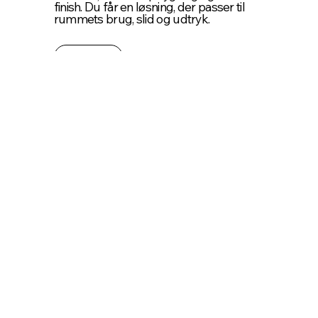
finish. Du får en løsning, der passer til
rummets brug, slid og udtryk.
Læs mere
Se Gulvprojekter vi har lavet