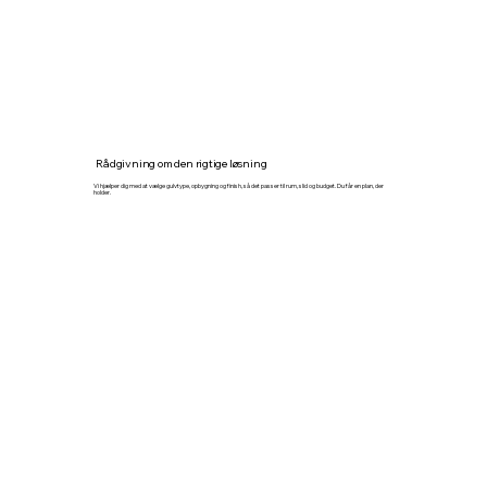
Rådgivning om den rigtige løsning
Vi hjælper dig med at vælge gulvtype, opbygning og finish, så det passer til rum, slid og budget. Du får en plan, der
holder.