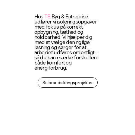
Hos
TB
Byg & Entreprise
udfører vi isoleringsopgaver
med fokus på korrekt
opbygning, tæthed og
holdbarhed. Vi hjælper dig
med at vælge den rigtige
løsning og sørger for, at
arbejdet udføres ordentligt –
så du kan mærke forskellen i
både komfort og
energiforbrug.
Se brandsikringsprojekter