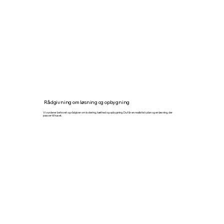
Rådgivning om løsning og opbygning
Vi vurderer behovet og rådgiver om isolering, tæthed og opbygning. Du får en realistisk plan og en løsning, der
passer til huset.