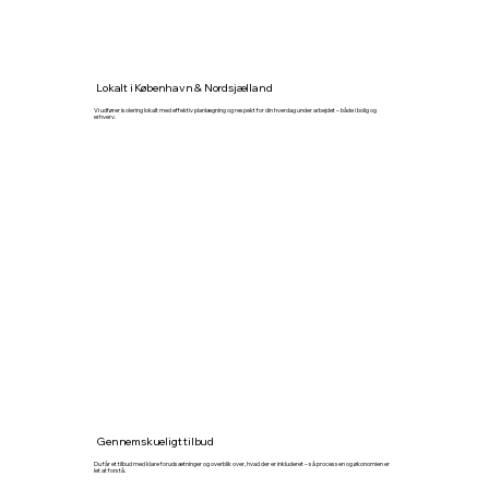
Lokalt i København & Nordsjælland
Vi udfører isolering lokalt med effektiv planlægning og respekt for din hverdag under arbejdet – både i bolig og
erhverv.
Gennemskueligt tilbud
Du får et tilbud med klare forudsætninger og overblik over, hvad der er inkluderet – så processen og økonomien er
let at forstå.