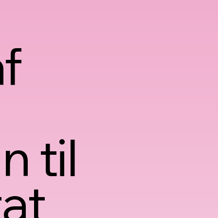
f
 til
tat