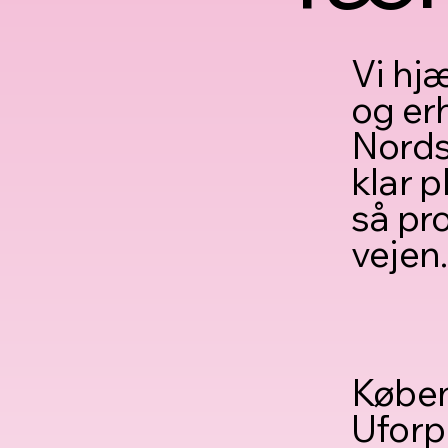
Vi hj
og er
Nords
klar p
så pro
vejen.
Køben
Uforp