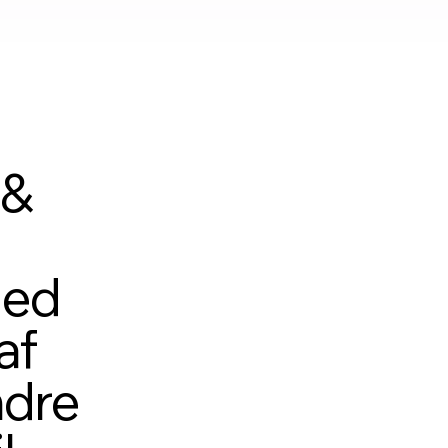
 &
med
af
ndre