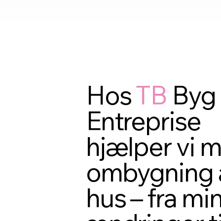
Hos
TB
Byg
Entreprise
hjælper vi 
ombygning 
hus – fra mi