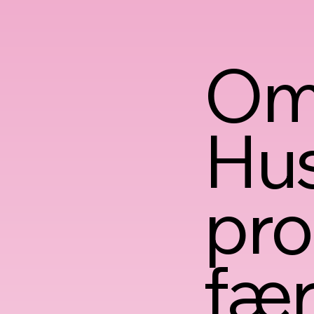
Om
Hus
pro
fær