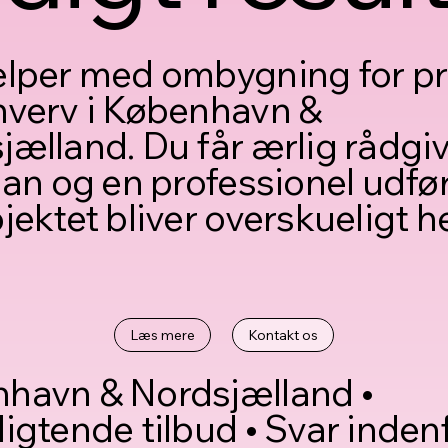
ælper med ombygning for pr
hverv i København &
jælland. Du får ærlig rådgi
lan og en professionel udfør
jektet bliver overskueligt h
Læs mere
Kontakt os
havn & Nordsjælland •
ligtende tilbud • Svar inden