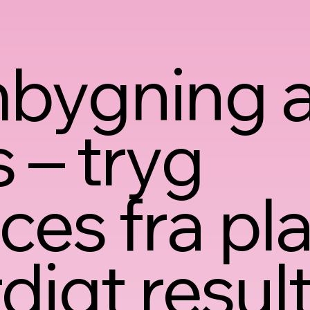
bygning a
 – tryg
ces fra plan
digt resul