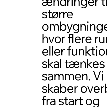
ændringer ti
større
ombygninge
hvor flere r
eller funkti
skal tænkes
sammen. Vi
skaber overb
fra start og