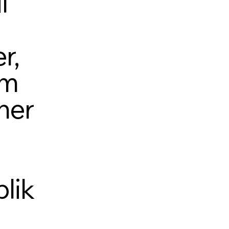
l
r,
um
oner
lik