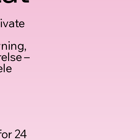
ivate
vning,
else –
ele
for 24