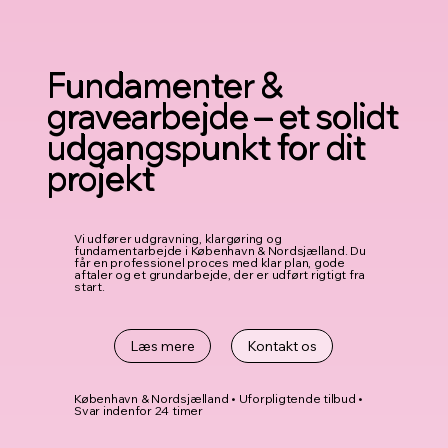
Fundamenter &
gravearbejde – et solidt
udgangspunkt for dit
projekt
Vi udfører udgravning, klargøring og
fundamentarbejde i København & Nordsjælland. Du
får en professionel proces med klar plan, gode
aftaler og et grundarbejde, der er udført rigtigt fra
start.
Læs mere
Kontakt os
København & Nordsjælland • Uforpligtende tilbud •
Svar indenfor 24 timer