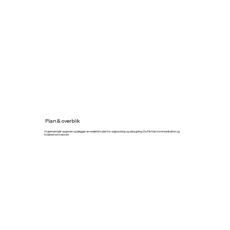
Plan & overblik
Vi gennemgår opgaven og lægger en realistisk plan for udgravning og opbygning. Du får klar kommunikation og
tryghed i processen.