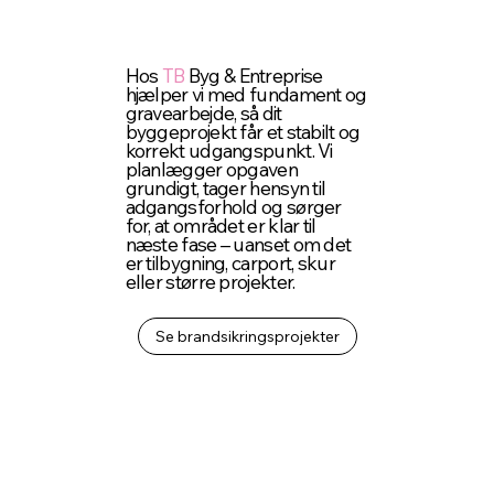
Hos
TB
Byg & Entreprise
hjælper vi med fundament og
gravearbejde, så dit
byggeprojekt får et stabilt og
korrekt udgangspunkt. Vi
planlægger opgaven
grundigt, tager hensyn til
adgangsforhold og sørger
for, at området er klar til
næste fase – uanset om det
er tilbygning, carport, skur
eller større projekter.
Se brandsikringsprojekter