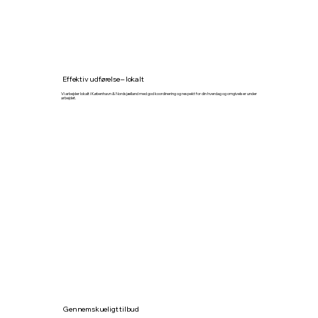
Effektiv udførelse – lokalt
Vi arbejder lokalt i København & Nordsjælland med god koordinering og respekt for din hverdag og omgivelser under
arbejdet.
Gennemskueligt tilbud