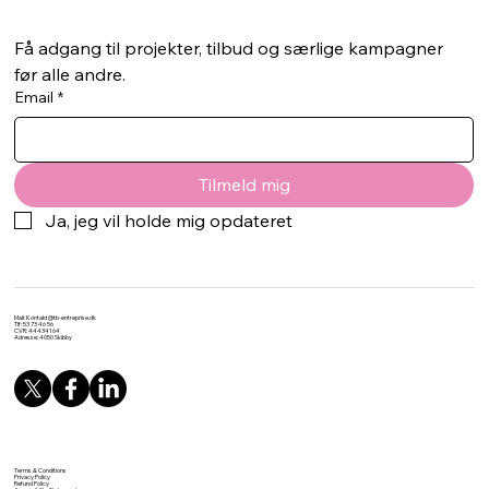
Få adgang til projekter, tilbud og særlige kampagner 
før alle andre.
Email
*
Tilmeld mig
Ja, jeg vil holde mig opdateret
Mail:
Kontakt@tb-entreprise.dk
Tlf: 53 73 46 56
CVR: 44434164
Adresse: 4050 Skibby
Terms & Conditions
Privacy Policy
Refund Policy