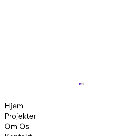
Forberedelse til belægning/terrasse –
det gode resultat starter under
overfladen
Hjem
En flot terrasse eller en pæn belægning
Projekter
starter ikke med de synlige materialer. Den
starter med underlaget. Hvis bunden ikke er
Om Os
korrekt klargjort, kan selv de flotteste fliser,