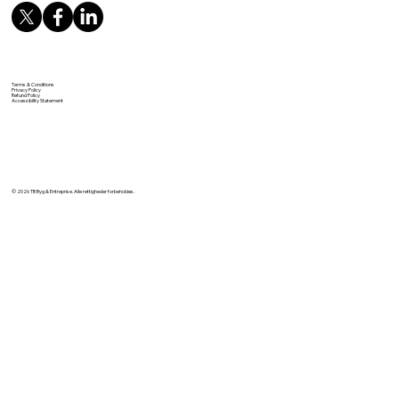
Terms & Conditions
Privacy Policy
Refund Policy
Accessibility Statement
© 2026 TB Byg & Entreprise. Alle rettigheder forbeholdes.