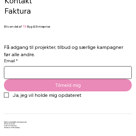
Kontakt
sten eller terrassebræd
Faktura
Bliv en del af
TB
Byg & Entreprise
Få adgang til projekter, tilbud og særlige kampagner 
før alle andre.
Email
*
Tilmeld mig
Ja, jeg vil holde mig opdateret
Mail:
Kontakt@tb-entreprise.dk
Tlf: 53 73 46 56
CVR: 44434164
Adresse: 4050 Skibby