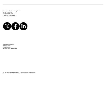
Mail:
Kontakt@tb-entreprise.dk
Tlf: 53 73 46 56
CVR: 44434164
Adresse: 4050 Skibby
Terms & Conditions
Privacy Policy
Refund Policy
Accessibility Statement
© 2026 TB Byg & Entreprise. Alle rettigheder forbeholdes.