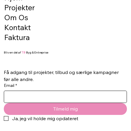
Projekter
starter ikke med de synlige materialer. Den
starter med underlaget. Hvis bunden ikke er
Om Os
korrekt klargjort, kan selv de flotteste fliser,
Kontakt
sten eller terrassebræd
Faktura
Bliv en del af
TB
Byg & Entreprise
Få adgang til projekter, tilbud og særlige kampagner 
før alle andre.
Email
*
Tilmeld mig
Ja, jeg vil holde mig opdateret