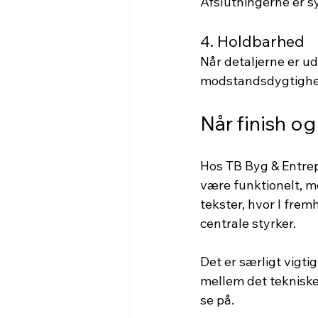
Afslutningerne er s
4. Holdbarhed
Når detaljerne er ud
modstandsdygtighe
Når finish og
Hos TB Byg & Entrepr
være funktionelt, m
tekster, hvor I fre
centrale styrker.
Det er særligt vigti
mellem det tekniske
se på.