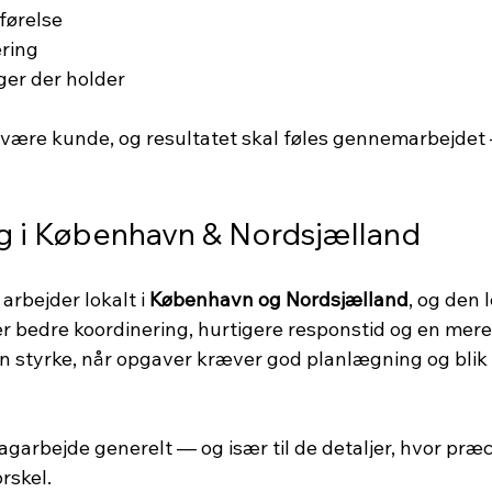
førelse
ering
ger der holder
t være kunde, og resultatet skal føles gennemarbejdet 
ng i København & Nordsjælland
arbejder lokalt i 
København og Nordsjælland
, og den 
er bedre koordinering, hurtigere responstid og en mere
n styrke, når opgaver kræver god planlægning og blik fo
tagarbejde generelt — og især til de detaljer, hvor præc
rskel.