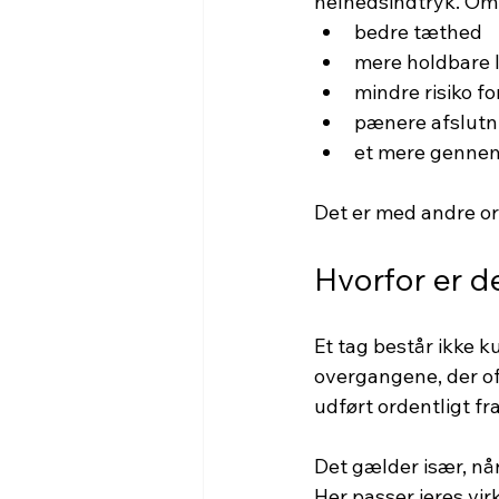
helhedsindtryk. Omv
bedre tæthed
mere holdbare 
mindre risiko 
pænere afslutn
et mere gennem
Det er med andre or
Hvorfor er d
Et tag består ikke k
overgangene, der oft
udført ordentligt fra
Det gælder især, nå
Her passer jeres vir