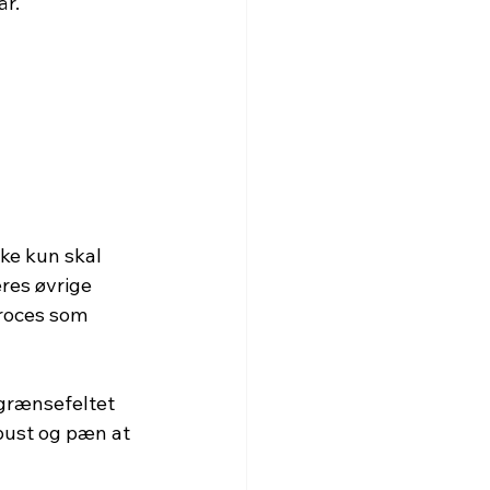
år.
ke kun skal 
res øvrige 
proces som 
 grænsefeltet 
bust og pæn at 