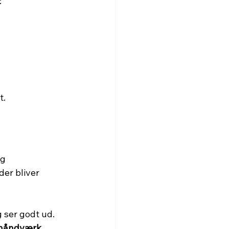
:
t.
g 
der bliver 
 ser godt ud. 
 håndværk, 