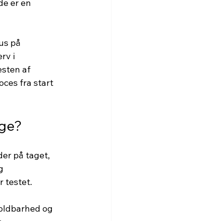
e er en 
us på 
rv i 
sten af 
ces fra start 
ige?
er på taget, 
g 
 testet.
holdbarhed og 