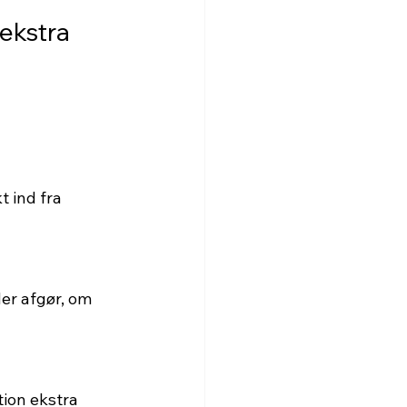
ekstra 
 ind fra 
der afgør, om 
tion ekstra 