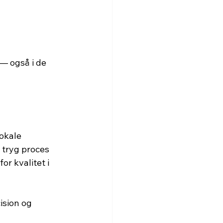
— også i de 
lokale 
 tryg proces 
r kvalitet i 
ision og 