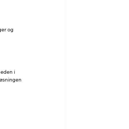
ger og 
eden i 
løsningen 