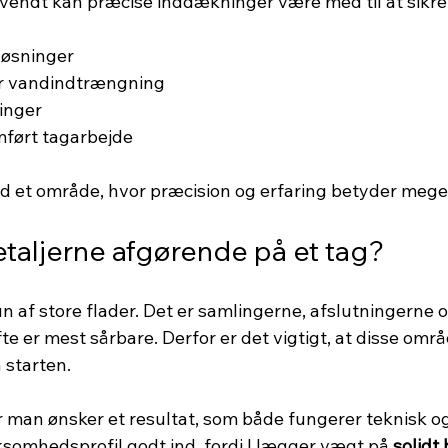
endt kan præcise inddækninger være med til at sikre
løsninger
for vandindtrængning
inger
ført tagarbejde
d et område, hvor præcision og erfaring betyder mege
etaljerne afgørende på et tag?
un af store flader. Det er samlingerne, afslutningerne o
e er mest sårbare. Derfor er det vigtigt, at disse områ
 starten.
r man ønsker et resultat, som både fungerer teknisk og
ksomhedsprofil godt ind, fordi I lægger vægt på 
solidt