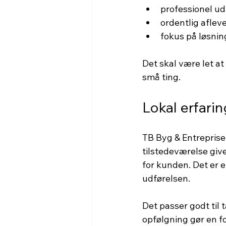
professionel ud
ordentlig aflev
fokus på løsnin
Det skal være let a
små ting.
Lokal erfari
TB Byg & Entreprise 
tilstedeværelse giv
for kunden. Det er e
udførelsen.
Det passer godt til 
opfølgning gør en fo