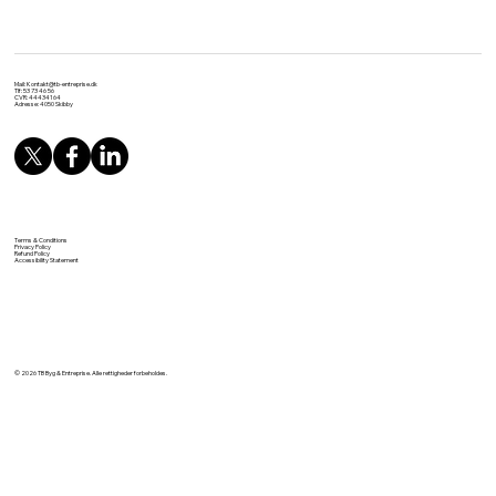
Mail:
Kontakt@tb-entreprise.dk
Tlf: 53 73 46 56
CVR: 44434164
Adresse: 4050 Skibby
Terms & Conditions
Privacy Policy
Refund Policy
Accessibility Statement
© 2026 TB Byg & Entreprise. Alle rettigheder forbeholdes.