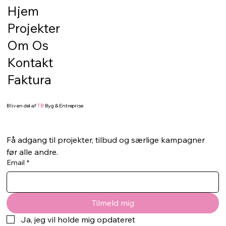
overfladen
Hjem
En flot terrasse eller en pæn belægning
Projekter
starter ikke med de synlige materialer. Den
starter med underlaget. Hvis bunden ikke er
Om Os
korrekt klargjort, kan selv de flotteste fliser,
Kontakt
sten eller terrassebræd
Faktura
Bliv en del af
TB
Byg & Entreprise
Få adgang til projekter, tilbud og særlige kampagner 
før alle andre.
Email
*
Tilmeld mig
Ja, jeg vil holde mig opdateret