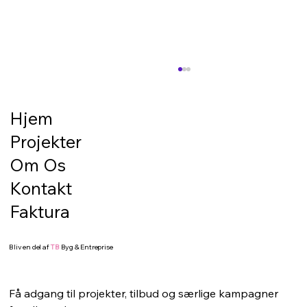
Forberedelse til belægning/terrasse –
det gode resultat starter under
overfladen
Hjem
En flot terrasse eller en pæn belægning
Projekter
starter ikke med de synlige materialer. Den
starter med underlaget. Hvis bunden ikke er
Om Os
korrekt klargjort, kan selv de flotteste fliser,
Kontakt
sten eller terrassebræd
Faktura
Bliv en del af
TB
Byg & Entreprise
Få adgang til projekter, tilbud og særlige kampagner 