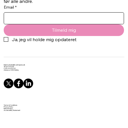
før alle andre.
Email
*
Tilmeld mig
Ja, jeg vil holde mig opdateret
Mail:
Kontakt@tb-entreprise.dk
Tlf: 53 73 46 56
CVR: 44434164
Adresse: 4050 Skibby
Terms & Conditions
Privacy Policy
Refund Policy
Accessibility Statement