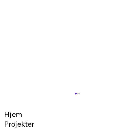
Forberedelse til belægning/terrasse –
det gode resultat starter under
overfladen
Hjem
En flot terrasse eller en pæn belægning
Projekter
starter ikke med de synlige materialer. Den