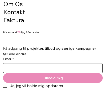
starter med underlaget. Hvis bunden ikke er
Om Os
korrekt klargjort, kan selv de flotteste fliser,
Kontakt
sten eller terrassebræd
Faktura
Bliv en del af
TB
Byg & Entreprise
Få adgang til projekter, tilbud og særlige kampagner 
før alle andre.
Email
*
Tilmeld mig
Ja, jeg vil holde mig opdateret