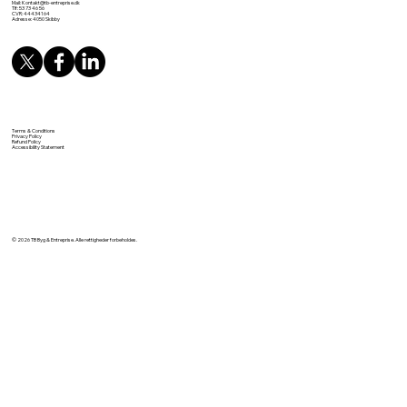
Mail:
Kontakt@tb-entreprise.dk
Tlf: 53 73 46 56
CVR: 44434164
Adresse: 4050 Skibby
Terms & Conditions
Privacy Policy
Refund Policy
Accessibility Statement
© 2026 TB Byg & Entreprise. Alle rettigheder forbeholdes.