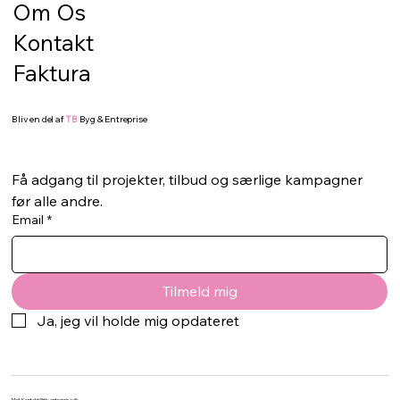
Om Os
korrekt klargjort, kan selv de flotteste fliser,
Kontakt
sten eller terrassebræd
Faktura
Bliv en del af
TB
Byg & Entreprise
Få adgang til projekter, tilbud og særlige kampagner 
før alle andre.
Email
*
Tilmeld mig
Ja, jeg vil holde mig opdateret
Mail:
Kontakt@tb-entreprise.dk