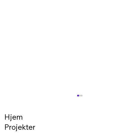
Forberedelse til belægning/terrasse –
det gode resultat starter under
overfladen
Hjem
En flot terrasse eller en pæn belægning
Projekter
starter ikke med de synlige materialer. Den
starter med underlaget. Hvis bunden ikke er