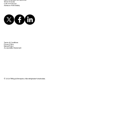
Tlf: 53 73 46 56
CVR: 44434164
Adresse: 4050 Skibby
Terms & Conditions
Privacy Policy
Refund Policy
Accessibility Statement
© 2026 TB Byg & Entreprise. Alle rettigheder forbeholdes.