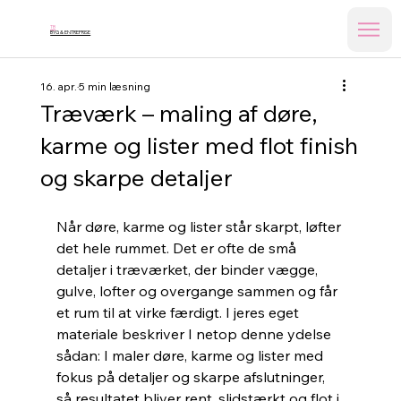
TB
BYG & ENTREPRISE
16. apr.
5 min læsning
Træværk – maling af døre,
karme og lister med flot finish
og skarpe detaljer
Når døre, karme og lister står skarpt, løfter 
det hele rummet. Det er ofte de små 
detaljer i træværket, der binder vægge, 
gulve, lofter og overgange sammen og får 
et rum til at virke færdigt. I jeres eget 
materiale beskriver I netop denne ydelse 
sådan: I maler døre, karme og lister med 
fokus på detaljer og skarpe afslutninger, 
så resultatet bliver rent, slidstærkt og flot i 