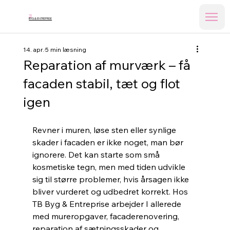
TB
BYG & ENTREPRISE
14. apr.
5 min læsning
Reparation af murværk – få
facaden stabil, tæt og flot
igen
Revner i muren, løse sten eller synlige 
skader i facaden er ikke noget, man bør 
ignorere. Det kan starte som små 
kosmetiske tegn, men med tiden udvikle 
sig til større problemer, hvis årsagen ikke 
bliver vurderet og udbedret korrekt. Hos 
TB Byg & Entreprise arbejder I allerede 
med mureropgaver, facaderenovering, 
reparation af sætningsskader og 