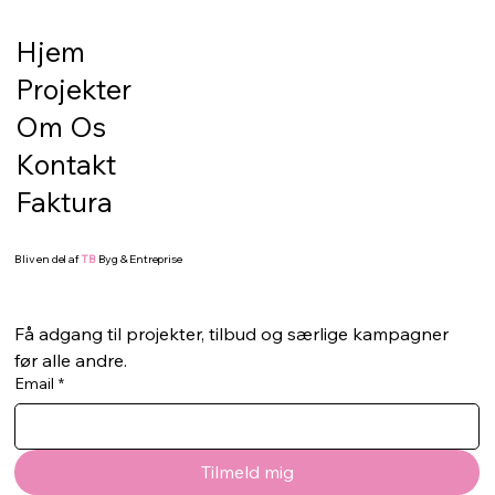
det gode resultat starter under
overfladen
Hjem
En flot terrasse eller en pæn belægning
Projekter
starter ikke med de synlige materialer. Den
starter med underlaget. Hvis bunden ikke er
Om Os
korrekt klargjort, kan selv de flotteste fliser,
Kontakt
sten eller terrassebræd
Faktura
Bliv en del af
TB
Byg & Entreprise
Få adgang til projekter, tilbud og særlige kampagner 
før alle andre.
Email
*
Tilmeld mig