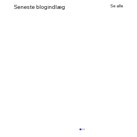
Se alle
Seneste blogindlæg
Forberedelse til belægning/terrasse –