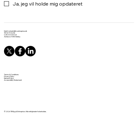
Ja, jeg vil holde mig opdateret
Mail:
Kontakt@tb-entreprise.dk
Tlf: 53 73 46 56
CVR: 44434164
Adresse: 4050 Skibby
Terms & Conditions
Privacy Policy
Refund Policy
Accessibility Statement
© 2026 TB Byg & Entreprise. Alle rettigheder forbeholdes.