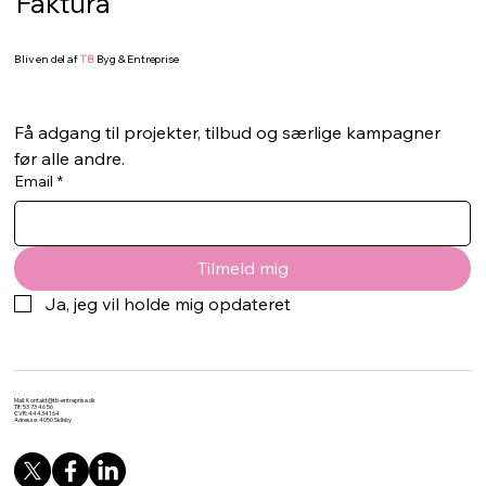
Faktura
Bliv en del af
TB
Byg & Entreprise
Få adgang til projekter, tilbud og særlige kampagner 
før alle andre.
Email
*
Tilmeld mig
Ja, jeg vil holde mig opdateret
Mail:
Kontakt@tb-entreprise.dk
Tlf: 53 73 46 56
CVR: 44434164
Adresse: 4050 Skibby