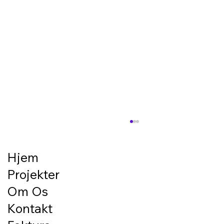
Kabel-/rørgrøfter – præcis forberedelse
til installationer
Hjem
Når der skal etableres nye installationer
Projekter
udendørs eller som del af et byggeprojekt,
starter arbejdet ofte i jorden. Kabler og rør
Om Os
skal have den rigtige placering, korrekt forløb
Kontakt
og et underlag, der p