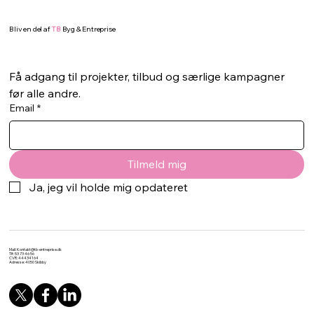
Bliv en del af
TB
Byg & Entreprise
Få adgang til projekter, tilbud og særlige kampagner 
før alle andre.
Email
*
Tilmeld mig
Ja, jeg vil holde mig opdateret
Mail:
Kontakt@tb-entreprise.dk
Tlf: 53 73 46 56
CVR: 44434164
Adresse: 4050 Skibby