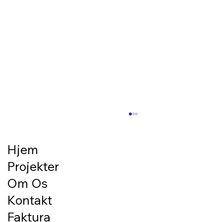
Forberedelse til belægning/terrasse –
det gode resultat starter under
overfladen
Hjem
En flot terrasse eller en pæn belægning
Projekter
starter ikke med de synlige materialer. Den
starter med underlaget. Hvis bunden ikke er
Om Os
korrekt klargjort, kan selv de flotteste fliser,
Kontakt
sten eller terrassebræd
Faktura