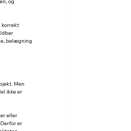
en, og 
 korrekt 
ldbar 
se, belægning 
ojekt. Men 
l ikke er 
r eller 
Derfor er 