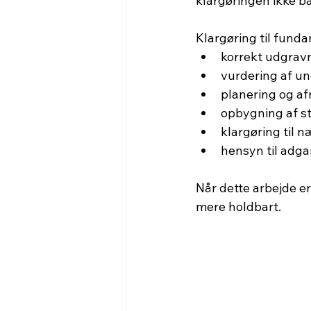
klargøringen ikke ba
Klargøring til fund
korrekt udgrav
vurdering af u
planering og af
opbygning af s
klargøring til 
hensyn til adga
Når dette arbejde er 
mere holdbart.