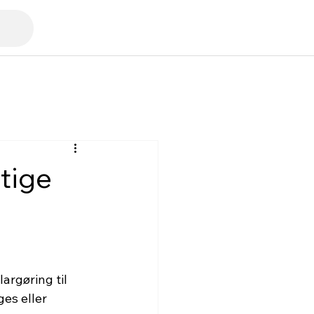
gtige
argøring til 
es eller 