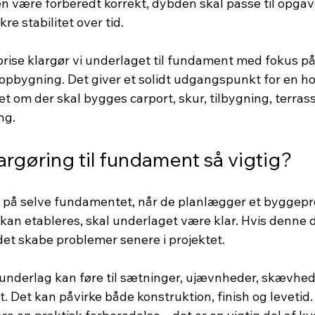
en være forberedt korrekt, dybden skal passe til opgav
re stabilitet over tid.
rise klargør vi underlaget til fundament med fokus på
 opbygning. Det giver et solidt udgangspunkt for en ho
t om der skal bygges carport, skur, tilbygning, terras
ng.
argøring til fundament så vigtig?
 på selve fundamentet, når de planlægger et byggepr
an etableres, skal underlaget være klar. Hvis denne de
det skabe problemer senere i projektet.
 underlag kan føre til sætninger, ujævnheder, skævhede
. Det kan påvirke både konstruktion, finish og levetid. 