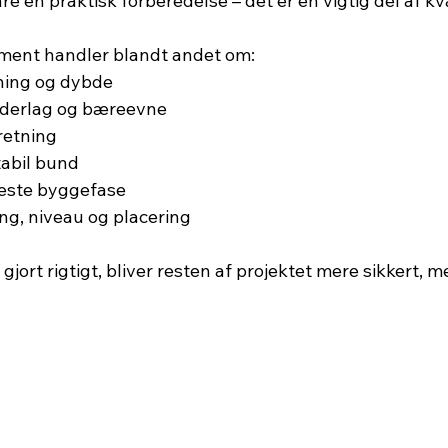
re en praktisk forberedelse – det er en vigtig del af kv
ament handler blandt andet om:
ning og dybde
nderlag og bæreevne
retning
tabil bund
næste byggefase
ng, niveau og placering
gjort rigtigt, bliver resten af projektet mere sikkert, m