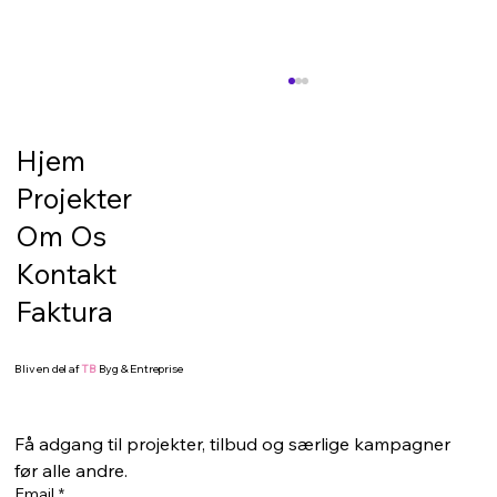
Forberedelse til belægning/terrasse –
det gode resultat starter under
overfladen
Hjem
En flot terrasse eller en pæn belægning
Projekter
starter ikke med de synlige materialer. Den
starter med underlaget. Hvis bunden ikke er
Om Os
korrekt klargjort, kan selv de flotteste fliser,
Kontakt
sten eller terrassebræd
Faktura
Bliv en del af
TB
Byg & Entreprise
Få adgang til projekter, tilbud og særlige kampagner 
før alle andre.
Email
*