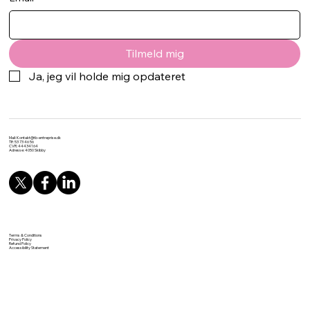
Tilmeld mig
Ja, jeg vil holde mig opdateret
Mail:
Kontakt@tb-entreprise.dk
Tlf: 53 73 46 56
CVR: 44434164
Adresse: 4050 Skibby
Terms & Conditions
Privacy Policy
Refund Policy
Accessibility Statement